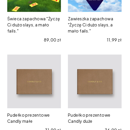
slays,
slays,
a
a
mało
mało
Świeca zapachowa "Życzę
Zawieszka zapachowa
fails."
Ci dużo slays, a mało
fails."
"Życzę Ci dużo slays, a
fails."
mało fails."
Cena regularna
89,00 zł
Cena regul
11,99 zł
Pudełko
Pudełko
prezentowe
prezentowe
Candly
Candly
małe
duże
Pudełko prezentowe
Pudełko prezentowe
Candly małe
Candly duże