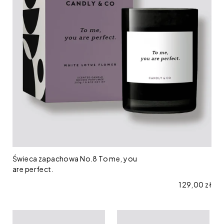
me,
you
are
perfect.
Świeca zapachowa No.8 To me, you
are perfect.
Cena regular
129,00 zł
Świeca
Świeca