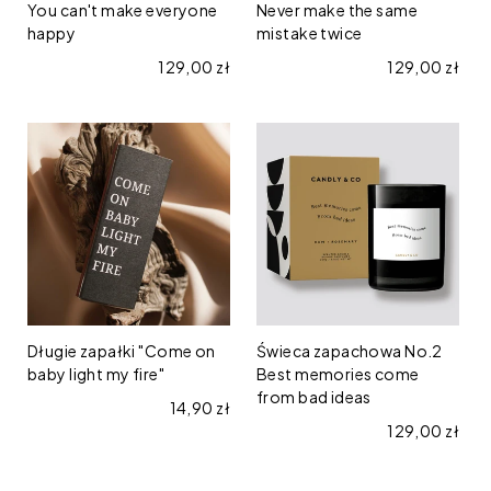
You can't make everyone
twice
Never make the same
happy
mistake twice
Cena regularna
129,00 zł
Cena regular
129,00 zł
Długie
Świeca
zapałki
zapachowa
"Come
No.2
on
Best
baby
memories
light
come
my
from
fire"
bad
Długie zapałki "Come on
Świeca zapachowa No.2
baby light my fire"
ideas
Best memories come
from bad ideas
Cena regularna
14,90 zł
Cena regular
129,00 zł