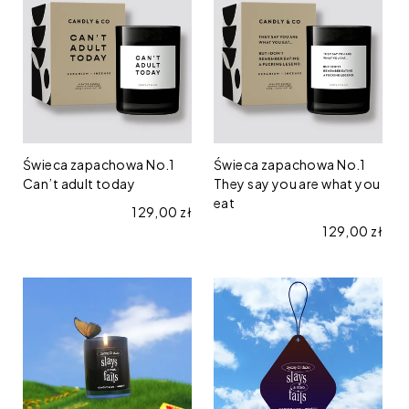
zapachowa
zapachowa
No.1
No.1
Can’t
They
adult
say
today
you
are
what
Świeca zapachowa No.1
Świeca zapachowa No.1
Can’t adult today
you
They say you are what you
eat
eat
Cena regularna
129,00 zł
Cena regular
129,00 zł
Świeca
Zawieszka
zapachowa
zapachowa
"Życzę
"Życzę
Ci
Ci
dużo
dużo