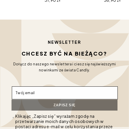
Cena regularna
31,90 zł
Cena regula
36,90 zł
NEWSLETTER
CHCESZ BYĆ NA BIEŻĄCO?
Dołącz do naszego newslettera i ciesz się najświeższymi
nowinkami ze świata Candly.
Twój email
ZAPISZ SIĘ
Klikając „Zapisz się” wyrażam zgodę na
przetwarzanie moich danych osobowych w
postaci adresu e-mail w celu korzystania przeze