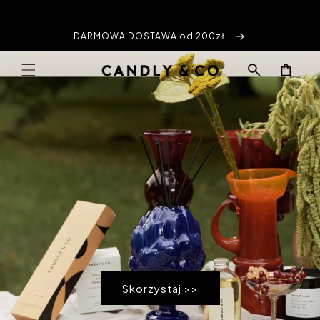
Przejdź
do
treści
DARMOWA DOSTAWA od 200zł!
Koszyk
Skorzystaj >>