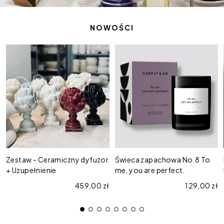
NOWOŚCI
Zestaw
Świeca
-
zapachowa
Ceramiczny
No.8
dyfuzor
To
+
me,
Uzupełnienie
you
are
perfect.
Zestaw - Ceramiczny dyfuzor
Świeca zapachowa No.8 To
+ Uzupełnienie
me, you are perfect.
Cena regularna
459,00 zł
Cena regul
129,00 zł