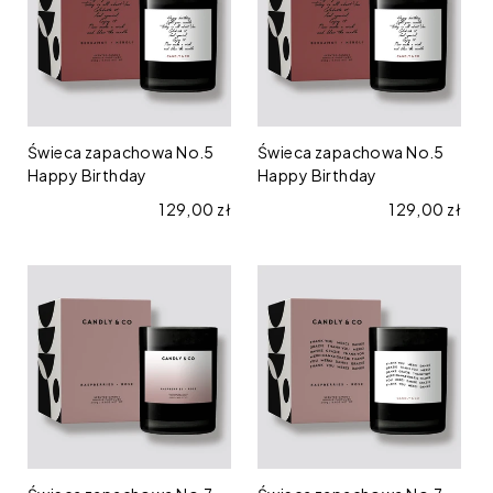
Happy
Happy
Birthday
Birthday
Świeca zapachowa No.5
Świeca zapachowa No.5
Happy Birthday
Happy Birthday
Cena regularna
129,00 zł
Cena regular
129,00 zł
Świeca
Świeca
zapachowa
zapachowa
No.7
No.7
Maliny
Thank
/
you.
Róża
Merci.
Danke.
Grazie.