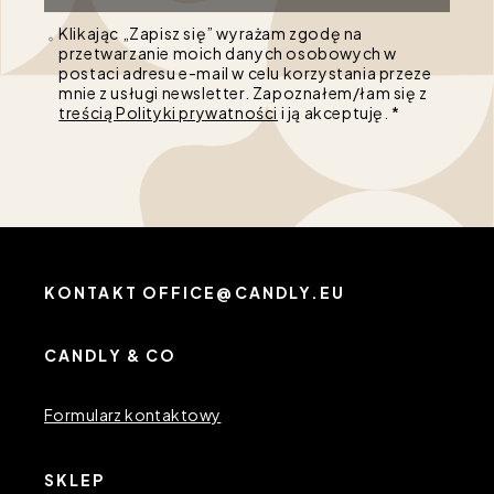
Klikając „Zapisz się” wyrażam zgodę na
przetwarzanie moich danych osobowych w
postaci adresu e-mail w celu korzystania przeze
mnie z usługi newsletter. Zapoznałem/łam się z
treścią Polityki prywatności
i ją akceptuję. *
KONTAKT OFFICE@CANDLY.EU
CANDLY & CO
Formularz kontaktowy
SKLEP