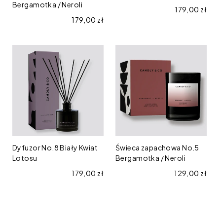
Bergamotka / Neroli
Cena regular
179,00 zł
Cena regularna
179,00 zł
Dyfuzor
Świeca
No.8
zapachowa
Biały
No.5
Kwiat
Bergamotka
Lotosu
/
Neroli
Dyfuzor No.8 Biały Kwiat
Świeca zapachowa No.5
Lotosu
Bergamotka / Neroli
Cena regularna
179,00 zł
Cena regular
129,00 zł