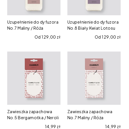
/
Kwiat
Róża
Lotosu
Uzupełnienie do dyfuzora
Uzupełnienie do dyfuzora
No.7 Maliny / Róża
No.8 Biały Kwiat Lotosu
Cena regularna
Od 129,00 zł
Cena regularna
Od 129,00 zł
Zawieszka
Zawieszka
zapachowa
zapachowa
No.5
No.7
Bergamotka
Maliny
/
/
Neroli
Róża
Zawieszka zapachowa
Zawieszka zapachowa
No.5 Bergamotka / Neroli
No.7 Maliny / Róża
Cena regularna
14,99 zł
Cena regula
14,99 zł