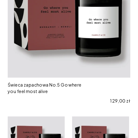
you
feel
most
alive
Świeca zapachowa No.5 Go where
you feel most alive
Cena regular
129,00 zł
Świeca
Świeca
zapachowa
zapachowa
No.5
No.5