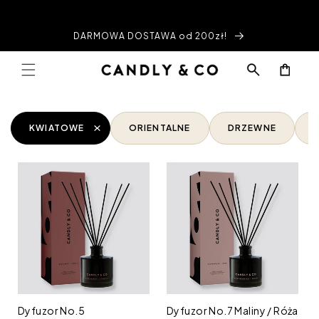
Przejdź
do
treści
DARMOWA DOSTAWA od 200zł!
Koszyk
KWIATOWE
ORIENTALNE
DRZEWNE
Dyfuzor
Dyfuzor
No.5
No.7
Bergamotka
Maliny
/
/
Neroli
Róża
Dyfuzor No.5
Dyfuzor No.7 Maliny / Róża