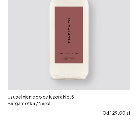
Bergamotka
/
Neroli
Uzupełnienie do dyfuzora No.5
Bergamotka / Neroli
Cena regularna
Od 129,00 zł