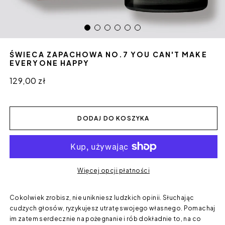
ŚWIECA ZAPACHOWA NO.7 YOU CAN'T MAKE
EVERYONE HAPPY
Cena
129,00 zł
regularna
DODAJ DO KOSZYKA
Więcej opcji płatności
Cokolwiek zrobisz, nie unikniesz ludzkich opinii. Słuchając
cudzych głosów, ryzykujesz utratę swojego własnego. Pomachaj
im zatem serdecznie na pożegnanie i rób dokładnie to, na co