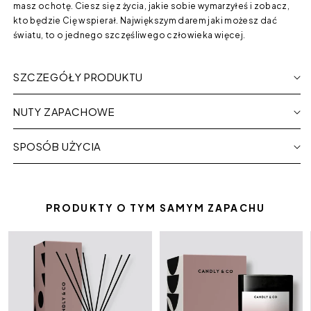
masz ochotę. Ciesz się z życia, jakie sobie wymarzyłeś i zobacz,
kto będzie Cię wspierał. Największym darem jaki możesz dać
światu, to o jednego szczęśliwego człowieka więcej.
SZCZEGÓŁY PRODUKTU
NUTY ZAPACHOWE
SPOSÓB UŻYCIA
PRODUKTY O TYM SAMYM ZAPACHU
Dyfuzor
Świeca
No.7
zapachowa
Maliny
No.7
/
Maliny