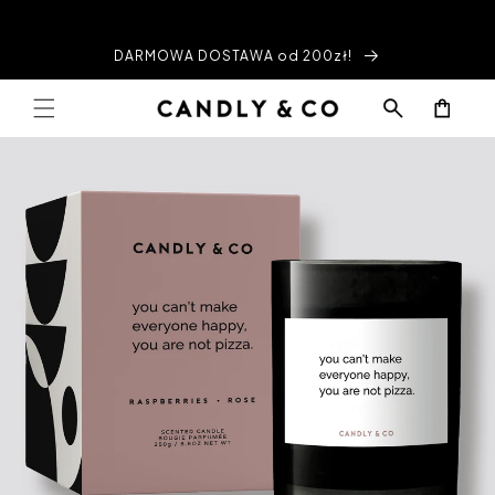
Przejdź
do
treści
DARMOWA DOSTAWA od 200zł!
Koszyk