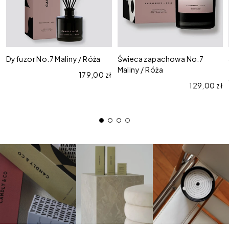
Róża
/
Róża
Dyfuzor No.7 Maliny / Róża
Świeca zapachowa No.7
Maliny / Róża
Cena regularna
179,00 zł
Cena regul
129,00 zł