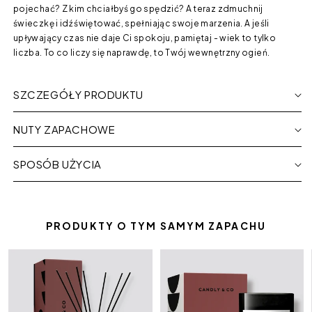
pojechać? Z kim chciałbyś go spędzić? A teraz zdmuchnij
świeczkę i idź świętować, spełniając swoje marzenia. A jeśli
upływający czas nie daje Ci spokoju, pamiętaj - wiek to tylko
liczba. To co liczy się naprawdę, to Twój wewnętrzny ogień.
SZCZEGÓŁY PRODUKTU
NUTY ZAPACHOWE
SPOSÓB UŻYCIA
PRODUKTY O TYM SAMYM ZAPACHU
Dyfuzor
Świeca
No.5
zapachowa
Bergamotka
No.5