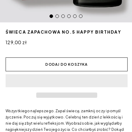
ŚWIECA ZAPACHOWA NO.5 HAPPY BIRTHDAY
Cena
129,00 zł
regularna
DODAJ DO KOSZYKA
Wszystkiego najlepszego. Zapal świecę, zamknij oczy i pomyśl
życzenie. Poczuj się wyjątkowo. Celebruj ten dzień z lekkością i
nie daj się zbyt wielu refleksjom. Wyobraź sobie, jak wyglądałby
najpiękniejszy dzień Twojego życia. Co chciałbyś zrobić? Dokąd