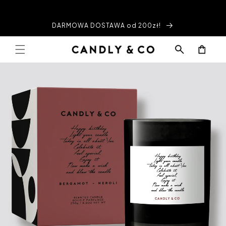
Przejdź
do
treści
DARMOWA DOSTAWA od 200zł!
Koszyk