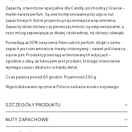
Zapachy, stworzone specjalnie dla Candly, pochodzą z Grasse –
mekki świata perfum. Są one komponowane przy użyciu nut
zapachowych, które przywrócą najcenniejsze wspomnienia.
Zapachy dzieciństwa czy pierwszej miłości są niepowtarzalne, a
nasz mózg zapamiętuje je dłużej i dokładniej, niż obrazy i dźwięki.
Posiadają aż 20% nasycenia francuskich perfum, dzięki czemu
zapach jest niesamowicie trwały i intensywny – nawet jeśli świeca
się nie pali. Produkty powstają w limitowanych edycjach –
zgodnie z ideą, że luksusem jest produkt, którego stworzenie
wymaga czasu i dbałości o każdy detal.
Czas palenia ponad 60 godzin. Pojemność 250 g.
Wyprodukowano ręcznie w Polsce na bazie wosku sojowego.
SZCZEGÓŁY PRODUKTU
NUTY ZAPACHOWE